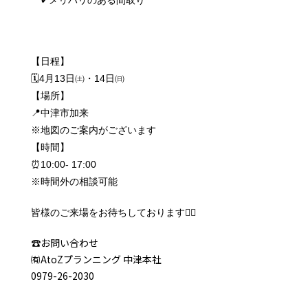
✔メリハリのある間取り
【日程】
🗓4月13日㈯・14日㈰
【場所】
📍中津市加来
※地図のご案内がございます
【時間】
⏰10:00- 17:00
※時間外の相談可能
💁‍♀️
皆様のご来場をお待ちしております
☎️お問い合わせ
㈲AtoZプランニング 中津本社
0979-26-2030