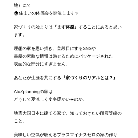
地）にて
🏠住まいの体感会を開催します✨
家づくりの始まりは
『まず体感』
することにあると思い
ます。
理想の家を思い描き、普段目にするSNSや
書籍の素敵な情報は魅せるためにパッケージされた
表面的な部分にすぎません。
あなたが生涯を共にする
『家づくりのリアルとは？』
AtoZplanningの家は
どうして夏涼しく🎐冬暖かい☀️のか。
地震大国日本に建てる家で、知っておきたい耐震等級の
こと。
美味しい空気が吸えるプラスマイナスゼロの家の作り